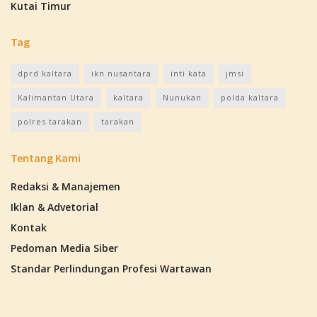
Kutai Timur
Tag
dprd kaltara
ikn nusantara
inti kata
jmsi
Kalimantan Utara
kaltara
Nunukan
polda kaltara
polres tarakan
tarakan
Tentang Kami
Redaksi & Manajemen
Iklan & Advetorial
Kontak
Pedoman Media Siber
Standar Perlindungan Profesi Wartawan