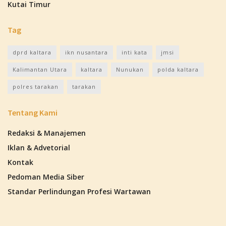
Kutai Timur
Tag
dprd kaltara
ikn nusantara
inti kata
jmsi
Kalimantan Utara
kaltara
Nunukan
polda kaltara
polres tarakan
tarakan
Tentang Kami
Redaksi & Manajemen
Iklan & Advetorial
Kontak
Pedoman Media Siber
Standar Perlindungan Profesi Wartawan