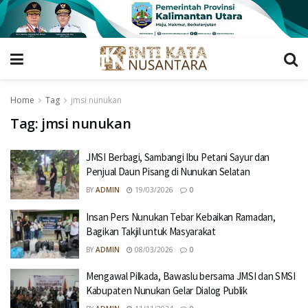
Home
Tag
jmsi nunukan
Tag:
jmsi nunukan
JMSI Berbagi, Sambangi Ibu Petani Sayur dan
Penjual Daun Pisang di Nunukan Selatan
BY
ADMIN
19/03/2026
0
Insan Pers Nunukan Tebar Kebaikan Ramadan,
Bagikan Takjil untuk Masyarakat
BY
ADMIN
08/03/2026
0
Mengawal Pilkada, Bawaslu bersama JMSI dan SMSI
Kabupaten Nunukan Gelar Dialog Publik