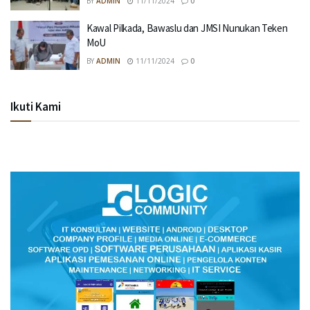
BY
ADMIN
11/11/2024
0
Kawal Pilkada, Bawaslu dan JMSI Nunukan Teken
MoU
BY
ADMIN
11/11/2024
0
Ikuti Kami