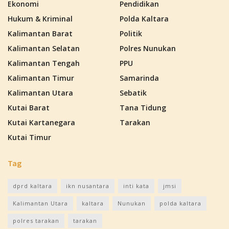
Ekonomi
Pendidikan
Hukum & Kriminal
Polda Kaltara
Kalimantan Barat
Politik
Kalimantan Selatan
Polres Nunukan
Kalimantan Tengah
PPU
Kalimantan Timur
Samarinda
Kalimantan Utara
Sebatik
Kutai Barat
Tana Tidung
Kutai Kartanegara
Tarakan
Kutai Timur
Tag
dprd kaltara
ikn nusantara
inti kata
jmsi
Kalimantan Utara
kaltara
Nunukan
polda kaltara
polres tarakan
tarakan