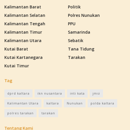
Kalimantan Barat
Politik
Kalimantan Selatan
Polres Nunukan
Kalimantan Tengah
PPU
Kalimantan Timur
Samarinda
Kalimantan Utara
Sebatik
Kutai Barat
Tana Tidung
Kutai Kartanegara
Tarakan
Kutai Timur
Tag
dprd kaltara
ikn nusantara
inti kata
jmsi
Kalimantan Utara
kaltara
Nunukan
polda kaltara
polres tarakan
tarakan
Tentang Kami