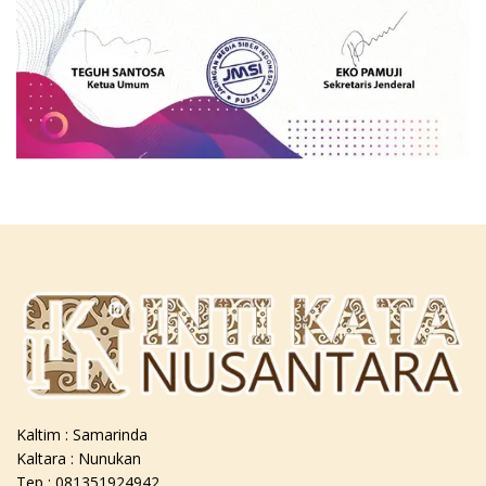
Kaltim : Samarinda
Kaltara : Nunukan
Tep : 081351924942