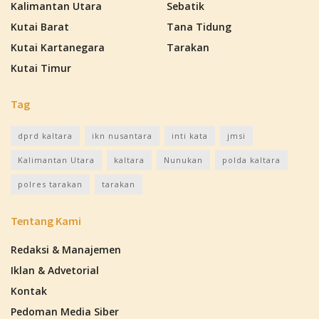
Kalimantan Utara
Sebatik
Kutai Barat
Tana Tidung
Kutai Kartanegara
Tarakan
Kutai Timur
Tag
dprd kaltara
ikn nusantara
inti kata
jmsi
Kalimantan Utara
kaltara
Nunukan
polda kaltara
polres tarakan
tarakan
Tentang Kami
Redaksi & Manajemen
Iklan & Advetorial
Kontak
Pedoman Media Siber