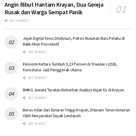
Angin Ribut Hantam Krayan, Dua Gereja
Rusak dan Warga Sempat Panik
601 SHARES
Jejak Digital Terus Ditelusuri, Polres Nunukan Buru Pelaku di
Balik Akun Provokatif
599 SHARES
Ekonomi Kaltara Tumbuh 5,23 Persen di Triwulan I-2026,
Konstruksi Jadi Penggerak Utama
591 SHARES
BMKG Juwata Tarakan Beberkan Analisis Hujan Es di Krayan
587 SHARES
Beras Adan dari Dataran Tinggi Krayan, Ditanam Turun-temurun
Oleh Masyarakat Dayak Lundayeh
600 SHARES