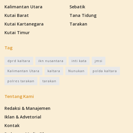
Kalimantan Utara
Sebatik
Kutai Barat
Tana Tidung
Kutai Kartanegara
Tarakan
Kutai Timur
Tag
dprd kaltara
ikn nusantara
inti kata
jmsi
Kalimantan Utara
kaltara
Nunukan
polda kaltara
polres tarakan
tarakan
Tentang Kami
Redaksi & Manajemen
Iklan & Advetorial
Kontak