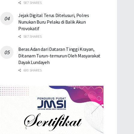
587 SHARES
Jejak Digital Terus Ditelusuri, Polres
Nunukan Buru Pelaku di Balik Akun
Provokatif
587 SHARES
Beras Adan dari Dataran Tinggi Krayan,
Ditanam Turun-temurun Oleh Masyarakat
Dayak Lundayeh
600 SHARES