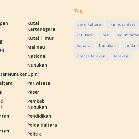
Tag
apan
Kutai
dprd kaltara
ikn nusantara
Kartanegara
inti kata
jmsi
Kalimantan
Kutai Timur
g
kaltara
Nunukan
polda k
Malinau
an
Nasional
polres tarakan
tarakan
Nunukan
tenNunukan
Opini
altara
Pariwisata
i
Paser
 &
Pemkab
l
Nunukan
ntan
Pendidikan
Polda Kaltara
ntan
Politik
n