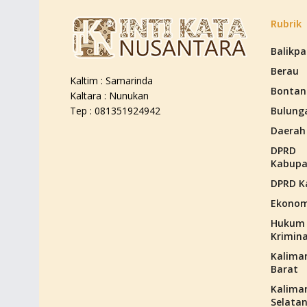
Rubrik
Balikp
Berau
Kaltim : Samarinda
Bontan
Kaltara : Nunukan
Bulung
Tep : 081351924942
Daerah
DPRD
Kabupa
DPRD K
Ekonom
Hukum
Krimina
Kalima
Barat
Kalima
Selata