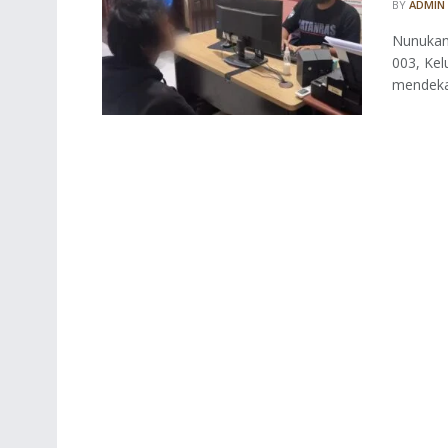
BY
ADMIN
Nunukan 
003, Ke
mendeka