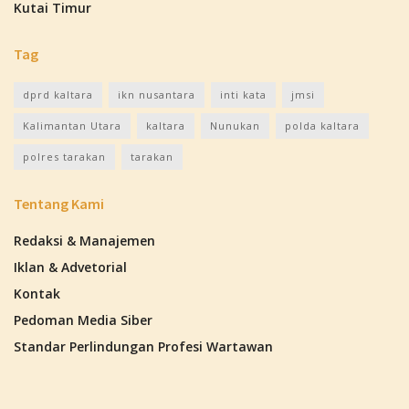
Kutai Timur
Tag
dprd kaltara
ikn nusantara
inti kata
jmsi
Kalimantan Utara
kaltara
Nunukan
polda kaltara
polres tarakan
tarakan
Tentang Kami
Redaksi & Manajemen
Iklan & Advetorial
Kontak
Pedoman Media Siber
Standar Perlindungan Profesi Wartawan