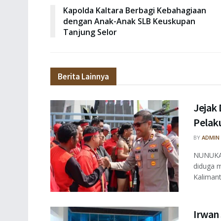
Kapolda Kaltara Berbagi Kebahagiaan
dengan Anak-Anak SLB Keuskupan
Tanjung Selor
Berita Lainnya
Jejak 
Pelaku
BY
ADMIN
NUNUKAN
diduga m
Kalimant
Irwan