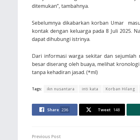
ditemukan”, tambahnya.
Sebelumnya dikabarkan korban Umar masuk t
kontak dengan keluarga pada 8 Juli 2025. Na
dapat dihubungi istrinya.
Dari informasi warga sekitar dan sejumla
besar diserang oleh buaya, melihat kronolo
tanpa kehadiran jasad. (*ml)
Tags:
ikn nusantara
inti kata
Korban Hilang
Share
236
Tweet
148
Previous Post