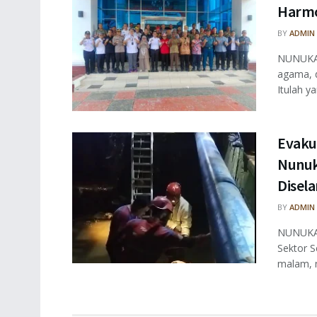
Harmo
BY
ADMIN
NUNUKAN
agama, 
Itulah ya
Evaku
Nunuk
Disel
BY
ADMIN
NUNUKAN
Sektor S
malam, m