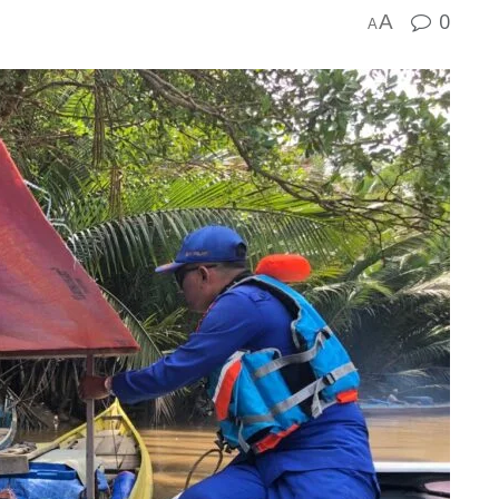
0
A
A