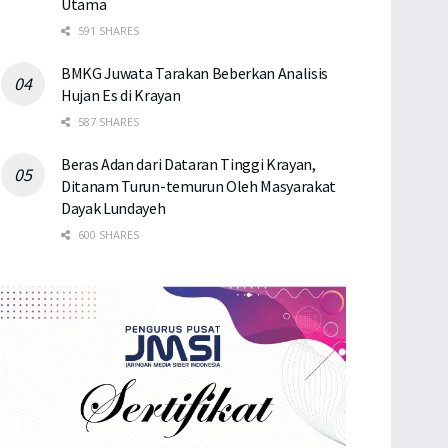
Utama
591 SHARES
BMKG Juwata Tarakan Beberkan Analisis
Hujan Es di Krayan
587 SHARES
Beras Adan dari Dataran Tinggi Krayan,
Ditanam Turun-temurun Oleh Masyarakat
Dayak Lundayeh
600 SHARES