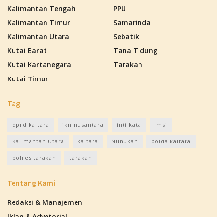
Kalimantan Tengah
PPU
Kalimantan Timur
Samarinda
Kalimantan Utara
Sebatik
Kutai Barat
Tana Tidung
Kutai Kartanegara
Tarakan
Kutai Timur
Tag
dprd kaltara
ikn nusantara
inti kata
jmsi
Kalimantan Utara
kaltara
Nunukan
polda kaltara
polres tarakan
tarakan
Tentang Kami
Redaksi & Manajemen
Iklan & Advetorial