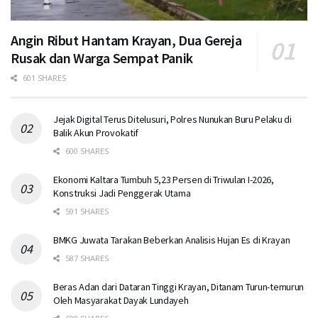
Angin Ribut Hantam Krayan, Dua Gereja
Rusak dan Warga Sempat Panik
601 SHARES
Jejak Digital Terus Ditelusuri, Polres Nunukan Buru Pelaku di
Balik Akun Provokatif
600 SHARES
Ekonomi Kaltara Tumbuh 5,23 Persen di Triwulan I-2026,
Konstruksi Jadi Penggerak Utama
591 SHARES
BMKG Juwata Tarakan Beberkan Analisis Hujan Es di Krayan
587 SHARES
Beras Adan dari Dataran Tinggi Krayan, Ditanam Turun-temurun
Oleh Masyarakat Dayak Lundayeh