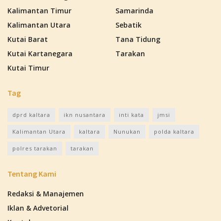
Kalimantan Timur
Samarinda
Kalimantan Utara
Sebatik
Kutai Barat
Tana Tidung
Kutai Kartanegara
Tarakan
Kutai Timur
Tag
dprd kaltara
ikn nusantara
inti kata
jmsi
Kalimantan Utara
kaltara
Nunukan
polda kaltara
polres tarakan
tarakan
Tentang Kami
Redaksi & Manajemen
Iklan & Advetorial