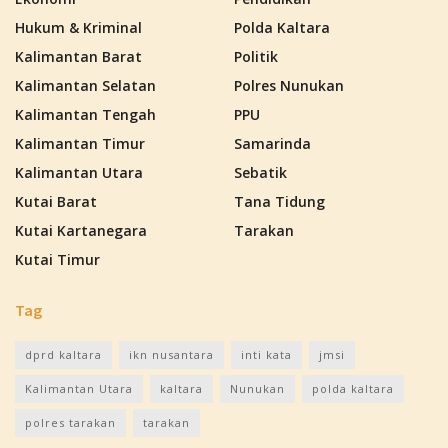
Hukum & Kriminal
Polda Kaltara
Kalimantan Barat
Politik
Kalimantan Selatan
Polres Nunukan
Kalimantan Tengah
PPU
Kalimantan Timur
Samarinda
Kalimantan Utara
Sebatik
Kutai Barat
Tana Tidung
Kutai Kartanegara
Tarakan
Kutai Timur
Tag
dprd kaltara
ikn nusantara
inti kata
jmsi
Kalimantan Utara
kaltara
Nunukan
polda kaltara
polres tarakan
tarakan