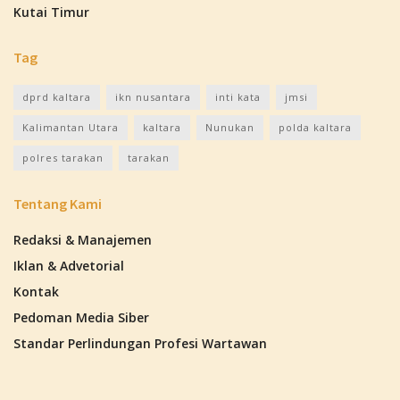
Kutai Timur
Tag
dprd kaltara
ikn nusantara
inti kata
jmsi
Kalimantan Utara
kaltara
Nunukan
polda kaltara
polres tarakan
tarakan
Tentang Kami
Redaksi & Manajemen
Iklan & Advetorial
Kontak
Pedoman Media Siber
Standar Perlindungan Profesi Wartawan