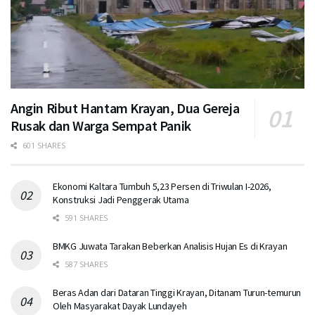
Angin Ribut Hantam Krayan, Dua Gereja
Rusak dan Warga Sempat Panik
601 SHARES
Ekonomi Kaltara Tumbuh 5,23 Persen di Triwulan I-2026,
Konstruksi Jadi Penggerak Utama
591 SHARES
BMKG Juwata Tarakan Beberkan Analisis Hujan Es di Krayan
587 SHARES
Beras Adan dari Dataran Tinggi Krayan, Ditanam Turun-temurun
Oleh Masyarakat Dayak Lundayeh