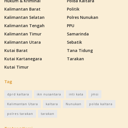
Hukum & Kriminal
Polda Kaltara
Kalimantan Barat
Politik
Kalimantan Selatan
Polres Nunukan
Kalimantan Tengah
PPU
Kalimantan Timur
Samarinda
Kalimantan Utara
Sebatik
Kutai Barat
Tana Tidung
Kutai Kartanegara
Tarakan
Kutai Timur
Tag
dprd kaltara
ikn nusantara
inti kata
jmsi
Kalimantan Utara
kaltara
Nunukan
polda kaltara
polres tarakan
tarakan