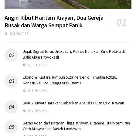
Angin Ribut Hantam Krayan, Dua Gereja
Rusak dan Warga Sempat Panik
601 SHARES
Jejak Digital Terus Ditelusuri, Polres Nunukan Buru Pelaku di
Balik Akun Provokatif
595 SHARES
Ekonomi Kaltara Tumbuh 5,23 Persen di Triwulan I-2026,
Konstruksi Jadi Penggerak Utama
591 SHARES
BMKG Juwata Tarakan Beberkan Analisis Hujan Es di Krayan
587 SHARES
Beras Adan dari Dataran Tinggi Krayan, Ditanam Turun-temurun
Oleh Masyarakat Dayak Lundayeh