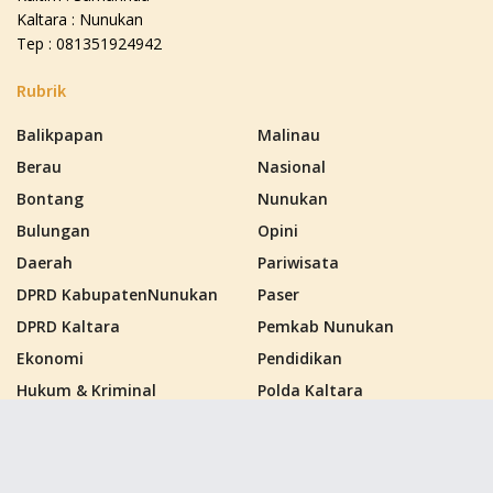
Kaltara : Nunukan
Tep : 081351924942
Rubrik
Balikpapan
Malinau
Berau
Nasional
Bontang
Nunukan
Bulungan
Opini
Daerah
Pariwisata
DPRD KabupatenNunukan
Paser
DPRD Kaltara
Pemkab Nunukan
Ekonomi
Pendidikan
Hukum & Kriminal
Polda Kaltara
Kalimantan Barat
Politik
Kalimantan Selatan
Polres Nunukan
Kalimantan Tengah
PPU