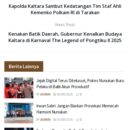
Kapolda Kaltara Sambut Kedatangan Tim Staf Ahli
Kemenko Polkam RI di Tarakan
Next Post
Kenakan Batik Daerah, Gubernur Kenalkan Budaya
Kaltara di Karnaval The Legend of Pongtiku II 2025
Berita Lainnya
Jejak Digital Terus Ditelusuri, Polres Nunukan Buru
Pelaku di Balik Akun Provokatif
BY
ADMIN
06/08/2026
0
Irwan Sabri: Jangan Biarkan Provokasi Memecah
Harmoni Nunukan
BY
ADMIN
05/08/2026
0