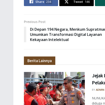
Share
234
Tweet
146
Previous Post
Di Depan 194 Negara, Menkum Supratma
Umumkan Transformasi Digital Layanan
Kekayaan Intelektual
Berita Lainnya
Jejak 
Pelaku
BY
ADMIN
NUNUKAN
diduga m