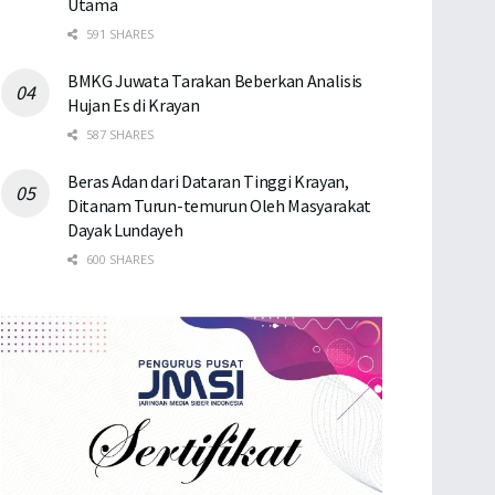
Utama
591 SHARES
BMKG Juwata Tarakan Beberkan Analisis
Hujan Es di Krayan
587 SHARES
Beras Adan dari Dataran Tinggi Krayan,
Ditanam Turun-temurun Oleh Masyarakat
Dayak Lundayeh
600 SHARES