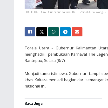
BATIK KALTARA : Gubernur Kaltara, Dr. H. Zainal A. Paliwang, 
Toraja Utara – Gubernur Kalimantan Utara (
menghadiri pembukaan Karnaval The Legend 
Rantepao, Selasa (8/7).
Menjadi tamu istimewa, Gubernur tampil sp
khas Kaltara menjadi bagian dari semangat 
nasional ini.
Baca Juga