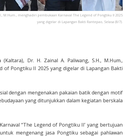
S.H., M.Hum., menghadiri pembukaan Karnaval The Legend of Pongtiku II 2025
yang digelar di Lapangan Bakti Rantepao, Selasa (8/7).
Kaltara), Dr. H. Zainal A. Paliwang, S.H., M.Hum.,
of Pongtiku II 2025 yang digelar di Lapangan Bakti
esial dengan mengenakan pakaian batik dengan motif
kebudayaan yang ditunjukkan dalam kegiatan berskala
Karnaval “The Legend of Pongtiku II’ yang bertujuan
untuk mengenang jasa Pongtiku sebagai pahlawan