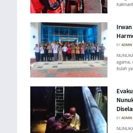
Kalimant
Irwan
Harmo
BY
ADMIN
NUNUKAN
agama, 
Itulah ya
Evaku
Nunuk
Disel
BY
ADMIN
NUNUKAN