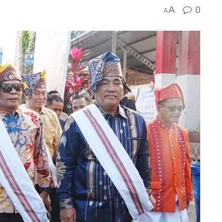
0
A
A