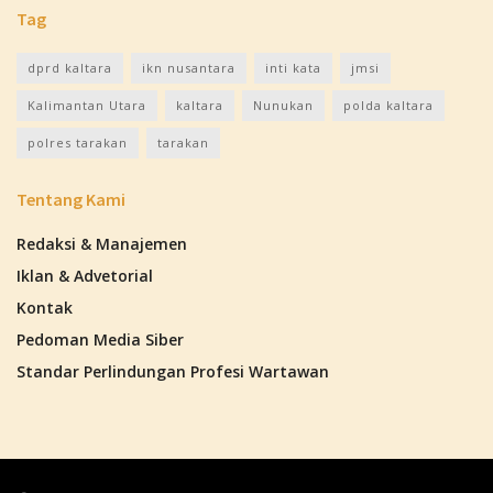
Tag
dprd kaltara
ikn nusantara
inti kata
jmsi
Kalimantan Utara
kaltara
Nunukan
polda kaltara
polres tarakan
tarakan
Tentang Kami
Redaksi & Manajemen
Iklan & Advetorial
Kontak
Pedoman Media Siber
Standar Perlindungan Profesi Wartawan