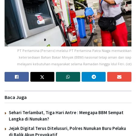
PT Pertamina (Persero) melalui PT Pertamina Patra Niaga memastikan
ketersediaan Bahan Bakar Minyak (BBM) nasional tetap aman dan siap
melayani kebutuhan masyarakat selama Ramadan hingga Idul Fitri. (ist)
Baca Juga
Sehari Terlambat, Tiga Hari Antre : Mengapa BBM Sempat
Langka di Nunukan?
Jejak Digital Terus Ditelusuri, Polres Nunukan Buru Pelaku
di Balik Akun Provokatif