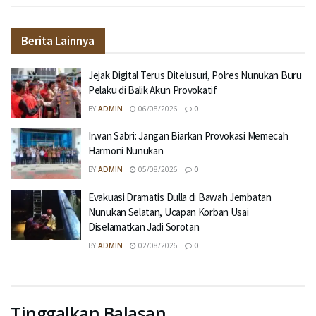
Berita Lainnya
Jejak Digital Terus Ditelusuri, Polres Nunukan Buru
Pelaku di Balik Akun Provokatif
BY
ADMIN
06/08/2026
0
Irwan Sabri: Jangan Biarkan Provokasi Memecah
Harmoni Nunukan
BY
ADMIN
05/08/2026
0
Evakuasi Dramatis Dulla di Bawah Jembatan
Nunukan Selatan, Ucapan Korban Usai
Diselamatkan Jadi Sorotan
BY
ADMIN
02/08/2026
0
Tinggalkan Balasan