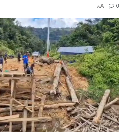
0
A
A