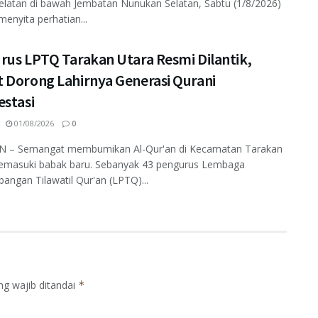
elatan di bawah Jembatan Nunukan Selatan, Sabtu (1/8/2026)
enyita perhatian...
rus LPTQ Tarakan Utara Resmi Dilantik,
 Dorong Lahirnya Generasi Qurani
estasi
01/08/2026
0
 – Semangat membumikan Al-Qur'an di Kecamatan Tarakan
emasuki babak baru. Sebanyak 43 pengurus Lembaga
ngan Tilawatil Qur'an (LPTQ)...
ng wajib ditandai
*