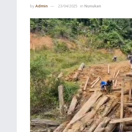
by
Admin
23/04/2025
in
Nunukan