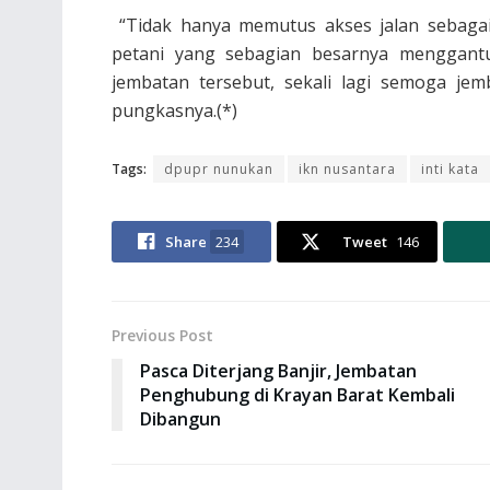
“Tidak hanya memutus akses jalan sebaga
petani yang sebagian besarnya menggantu
jembatan tersebut, sekali lagi semoga je
pungkasnya.(*)
Tags:
dpupr nunukan
ikn nusantara
inti kata
Share
234
Tweet
146
Previous Post
Pasca Diterjang Banjir, Jembatan
Penghubung di Krayan Barat Kembali
Dibangun