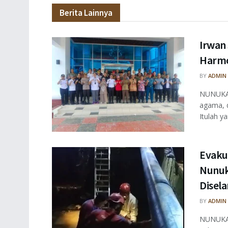
Berita Lainnya
Irwan
Harmo
BY
ADMIN
NUNUKAN
agama, 
Itulah ya
Evaku
Nunuk
Disel
BY
ADMIN
NUNUKAN