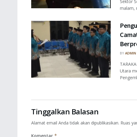
Sektor S
malam, m
Pengu
Camat
Berpr
BY
ADMIN
TARAKAN
Utara m
Pengemba
Tinggalkan Balasan
Alamat email Anda tidak akan dipublikasikan.
Ruas ya
Komentar
*