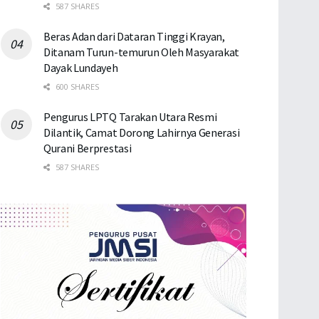
587 SHARES
Beras Adan dari Dataran Tinggi Krayan,
Ditanam Turun-temurun Oleh Masyarakat
Dayak Lundayeh
600 SHARES
Pengurus LPTQ Tarakan Utara Resmi
Dilantik, Camat Dorong Lahirnya Generasi
Qurani Berprestasi
587 SHARES