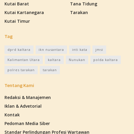
Kutai Barat
Tana Tidung
Kutai Kartanegara
Tarakan
Kutai Timur
Tag
dprd kaltara
ikn nusantara
inti kata
jmsi
Kalimantan Utara
kaltara
Nunukan
polda kaltara
polres tarakan
tarakan
Tentang Kami
Redaksi & Manajemen
Iklan & Advetorial
Kontak
Pedoman Media Siber
Standar Perlindungan Profesi Wartawan