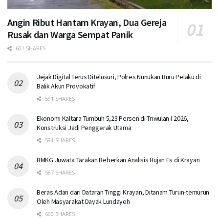
Angin Ribut Hantam Krayan, Dua Gereja
Rusak dan Warga Sempat Panik
601 SHARES
Jejak Digital Terus Ditelusuri, Polres Nunukan Buru Pelaku di
Balik Akun Provokatif
591 SHARES
Ekonomi Kaltara Tumbuh 5,23 Persen di Triwulan I-2026,
Konstruksi Jadi Penggerak Utama
591 SHARES
BMKG Juwata Tarakan Beberkan Analisis Hujan Es di Krayan
587 SHARES
Beras Adan dari Dataran Tinggi Krayan, Ditanam Turun-temurun
Oleh Masyarakat Dayak Lundayeh
600 SHARES