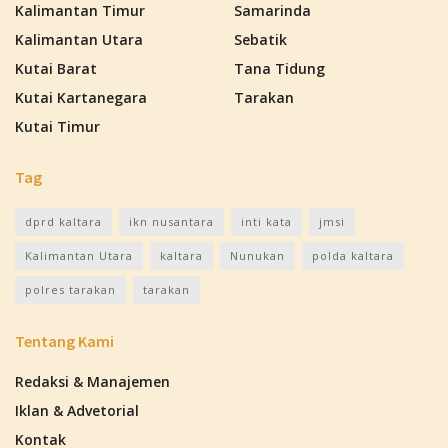
Kalimantan Timur
Samarinda
Kalimantan Utara
Sebatik
Kutai Barat
Tana Tidung
Kutai Kartanegara
Tarakan
Kutai Timur
Tag
dprd kaltara
ikn nusantara
inti kata
jmsi
Kalimantan Utara
kaltara
Nunukan
polda kaltara
polres tarakan
tarakan
Tentang Kami
Redaksi & Manajemen
Iklan & Advetorial
Kontak