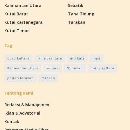
Kalimantan Utara
Sebatik
Kutai Barat
Tana Tidung
Kutai Kartanegara
Tarakan
Kutai Timur
Tag
dprd kaltara
ikn nusantara
inti kata
jmsi
Kalimantan Utara
kaltara
Nunukan
polda kaltara
polres tarakan
tarakan
Tentang Kami
Redaksi & Manajemen
Iklan & Advetorial
Kontak
Pedoman Media Siber