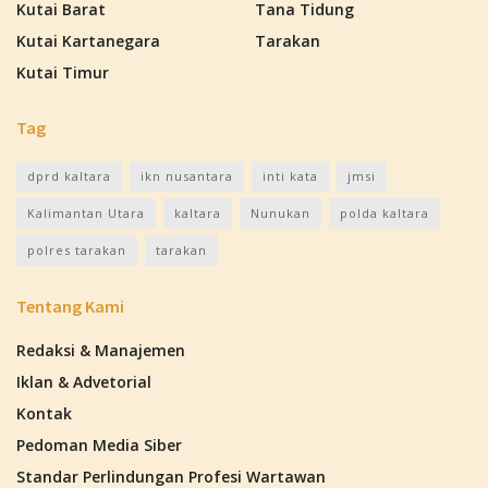
Kutai Barat
Tana Tidung
Kutai Kartanegara
Tarakan
Kutai Timur
Tag
dprd kaltara
ikn nusantara
inti kata
jmsi
Kalimantan Utara
kaltara
Nunukan
polda kaltara
polres tarakan
tarakan
Tentang Kami
Redaksi & Manajemen
Iklan & Advetorial
Kontak
Pedoman Media Siber
Standar Perlindungan Profesi Wartawan