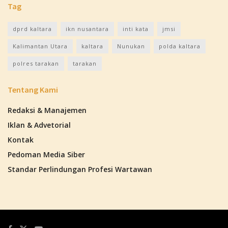
Tag
dprd kaltara
ikn nusantara
inti kata
jmsi
Kalimantan Utara
kaltara
Nunukan
polda kaltara
polres tarakan
tarakan
Tentang Kami
Redaksi & Manajemen
Iklan & Advetorial
Kontak
Pedoman Media Siber
Standar Perlindungan Profesi Wartawan