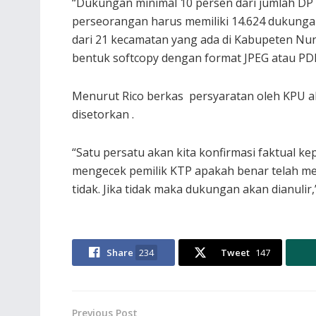
“Dukungan minimal 10 persen dari jumlah DPT
perseorangan harus memiliki 14.624 dukungan 
dari 21 kecamatan yang ada di Kabupeten Nu
bentuk softcopy dengan format JPEG atau PD
Menurut Rico berkas persyaratan oleh KPU aka
disetorkan .
“Satu persatu akan kita konfirmasi faktual k
mengecek pemilik KTP apakah benar telah m
tidak. Jika tidak maka dukungan akan dianulir
Share
234
Tweet
147
Previous Post