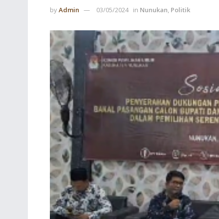
by
Admin
03/05/2024
in
Nunukan
,
Politik