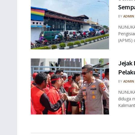
Sempa
BY
ADMIN
NUNUKAN
Pengisi
(APMS) di
Jejak 
Pelaku
BY
ADMIN
NUNUKAN
diduga m
Kalimant