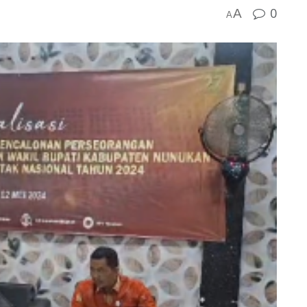
0
A
A