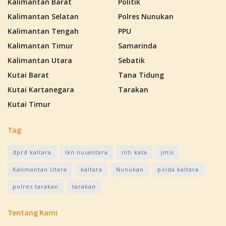
Kalimantan Barat
Politik
Kalimantan Selatan
Polres Nunukan
Kalimantan Tengah
PPU
Kalimantan Timur
Samarinda
Kalimantan Utara
Sebatik
Kutai Barat
Tana Tidung
Kutai Kartanegara
Tarakan
Kutai Timur
Tag
dprd kaltara
ikn nusantara
inti kata
jmsi
Kalimantan Utara
kaltara
Nunukan
polda kaltara
polres tarakan
tarakan
Tentang Kami