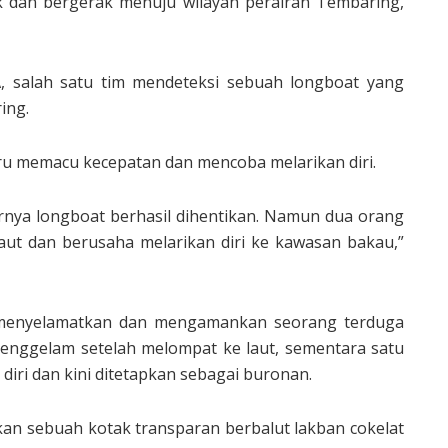
 dan bergerak menuju wilayah perairan Tembaring,
TA, salah satu tim mendeteksi sebuah longboat yang
ing.
tru memacu kecepatan dan mencoba melarikan diri.
rnya longboat berhasil dihentikan. Namun dua orang
aut dan berusaha melarikan diri ke kawasan bakau,”
l menyelamatkan dan mengamankan seorang terduga
tenggelam setelah melompat ke laut, sementara satu
 diri dan kini ditetapkan sebagai buronan.
n sebuah kotak transparan berbalut lakban cokelat