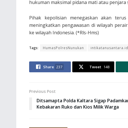
hukuman maksimal pidana mati atau penjara 
Pihak kepolisian menegaskan akan terus
meningkatkan pengawasan di wilayah perai
ke wilayah Indonesia. (*Rls-Hms)
Tags:
HumasPolresNunukan
intikatanusantara.i
Share
237
Tweet
148
Previous Post
Ditsamapta Polda Kaltara Sigap Padamka
Kebakaran Ruko dan Kios Milik Warga