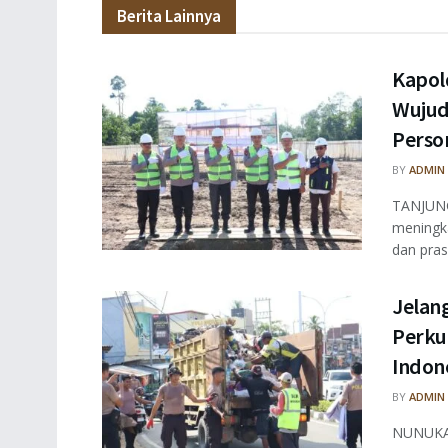
Berita Lainnya
Kapol
Wujud
Perso
BY
ADMIN
TANJUNG
meningka
dan pras
Jelan
Perku
Indon
BY
ADMIN
NUNUKAN