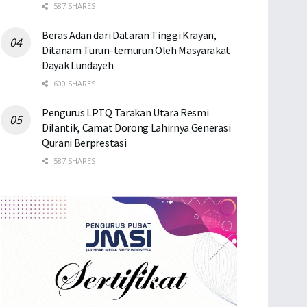
587 SHARES
Beras Adan dari Dataran Tinggi Krayan,
Ditanam Turun-temurun Oleh Masyarakat
Dayak Lundayeh
600 SHARES
Pengurus LPTQ Tarakan Utara Resmi
Dilantik, Camat Dorong Lahirnya Generasi
Qurani Berprestasi
587 SHARES