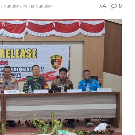
0
A
l
,
Nunukan
,
Polres Nunukan
A