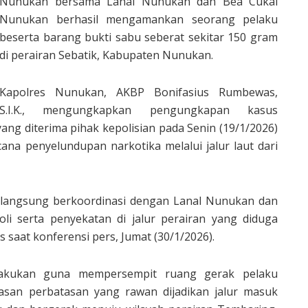
Nunukan bersama Lanal Nunukan dan Bea Cukai
Nunukan berhasil mengamankan seorang pelaku
beserta barang bukti sabu seberat sekitar 150 gram
di perairan Sebatik, Kabupaten Nunukan.
Kapolres Nunukan, AKBP Bonifasius Rumbewas,
S.I.K., mengungkapkan pengungkapan kasus
ang diterima pihak kepolisian pada Senin (19/1/2026)
cana penyelundupan narkotika melalui jalur laut dari
i langsung berkoordinasi dengan Lanal Nunukan dan
i serta penyekatan di jalur perairan yang diduga
s saat konferensi pers, Jumat (30/1/2026).
dilakukan guna mempersempit ruang gerak pelaku
san perbatasan yang rawan dijadikan jalur masuk