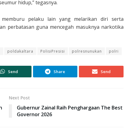
seumur hidup,” tegasnya.
 memburu pelaku lain yang melarikan diri serta
ran perbatasan guna mencegah masuknya narkotika
d
poldakaltara
PolisiPresisi
polresnunukan
polri
Send
Share
Send
Next Post
n
Gubernur Zainal Raih Penghargaan The Best
Governor 2026