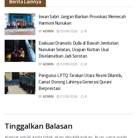
Berita Lainnya
Irwan Sabri: Jangan Biarkan Provokasi Memecah
Harmoni Nunukan
BY
ADMIN
05/08/2026
0
Evakuasi Dramatis Dulla di Bawah Jembatan
Nunukan Selatan, Ucapan Korban Usai
Diselamatkan Jadi Sorotan
BY
ADMIN
02/08/2026
0
Pengurus LPTQ Tarakan Utara Resmi Dilantik,
Camat Dorong Lahirnya Generasi Qurani
Berprestasi
BY
ADMIN
01/08/2026
0
Tinggalkan Balasan
Alamat email Anda tidak akan dipublikasikan.
Ruas yang wajib