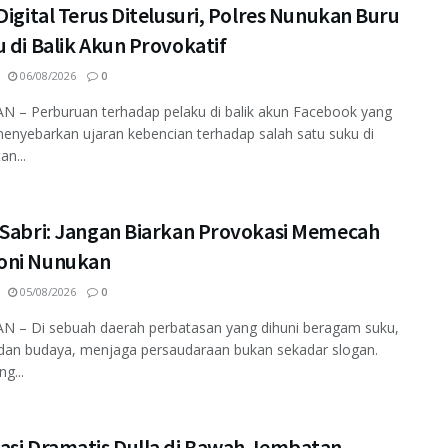
Digital Terus Ditelusuri, Polres Nunukan Buru
 di Balik Akun Provokatif
06/08/2026
0
 – Perburuan terhadap pelaku di balik akun Facebook yang
enyebarkan ujaran kebencian terhadap salah satu suku di
an...
 Sabri: Jangan Biarkan Provokasi Memecah
ni Nunukan
05/08/2026
0
 – Di sebuah daerah perbatasan yang dihuni beragam suku,
dan budaya, menjaga persaudaraan bukan sekadar slogan.
ng...
asi Dramatis Dulla di Bawah Jembatan