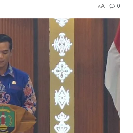
0
A
A