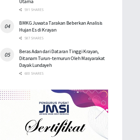
Utama
591 SHARES
BMKG Juwata Tarakan Beberkan Analisis
Hujan Es di Krayan
587 SHARES
Beras Adan dari Dataran Tinggi Krayan,
Ditanam Turun-temurun Oleh Masyarakat
Dayak Lundayeh
600 SHARES