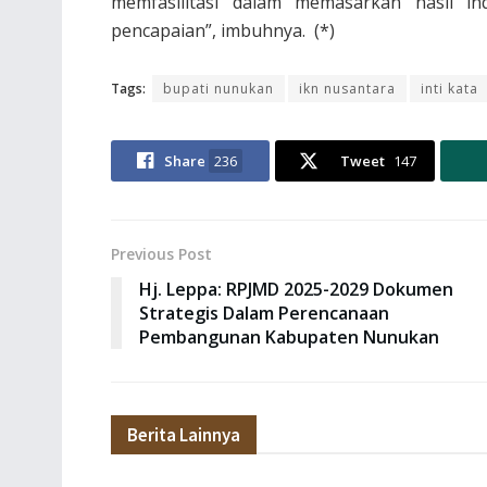
memfasilitasi dalam memasarkan hasil 
pencapaian”, imbuhnya. (*)
Tags:
bupati nunukan
ikn nusantara
inti kata
Share
236
Tweet
147
Previous Post
Hj. Leppa: RPJMD 2025-2029 Dokumen
Strategis Dalam Perencanaan
Pembangunan Kabupaten Nunukan
Berita Lainnya