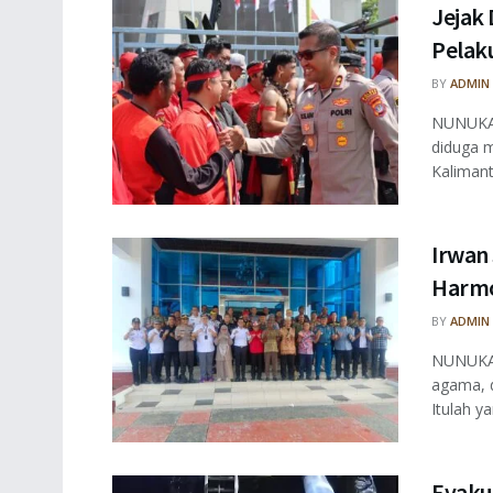
Jejak 
Pelaku
BY
ADMIN
NUNUKAN
diduga m
Kalimant
Irwan
Harmo
BY
ADMIN
NUNUKAN
agama, 
Itulah ya
Evaku