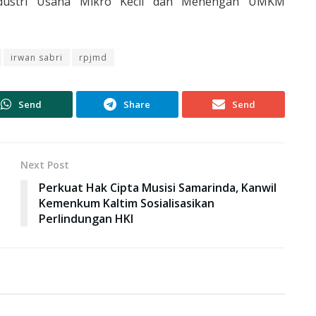
industri Usaha Mikro Kecil dan Menengah UMKM
irwan sabri
rpjmd
Send
Share
Send
Next Post
Perkuat Hak Cipta Musisi Samarinda, Kanwil
Kemenkum Kaltim Sosialisasikan
Perlindungan HKI