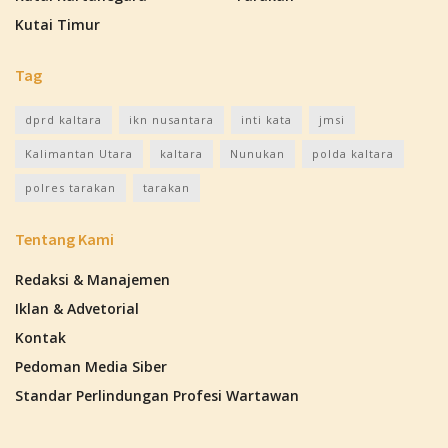
Kutai Timur
Tag
dprd kaltara
ikn nusantara
inti kata
jmsi
Kalimantan Utara
kaltara
Nunukan
polda kaltara
polres tarakan
tarakan
Tentang Kami
Redaksi & Manajemen
Iklan & Advetorial
Kontak
Pedoman Media Siber
Standar Perlindungan Profesi Wartawan