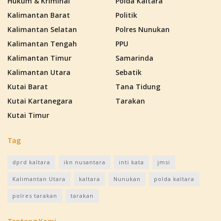
Hukum & Kriminal
Polda Kaltara
Kalimantan Barat
Politik
Kalimantan Selatan
Polres Nunukan
Kalimantan Tengah
PPU
Kalimantan Timur
Samarinda
Kalimantan Utara
Sebatik
Kutai Barat
Tana Tidung
Kutai Kartanegara
Tarakan
Kutai Timur
Tag
dprd kaltara
ikn nusantara
inti kata
jmsi
Kalimantan Utara
kaltara
Nunukan
polda kaltara
polres tarakan
tarakan