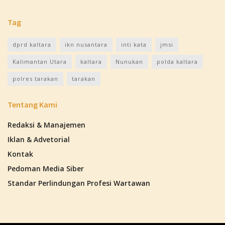
Tag
dprd kaltara
ikn nusantara
inti kata
jmsi
Kalimantan Utara
kaltara
Nunukan
polda kaltara
polres tarakan
tarakan
Tentang Kami
Redaksi & Manajemen
Iklan & Advetorial
Kontak
Pedoman Media Siber
Standar Perlindungan Profesi Wartawan