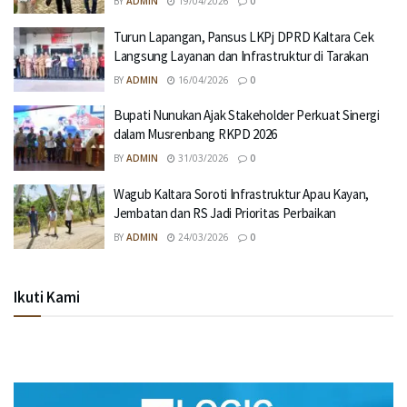
BY
ADMIN
19/04/2026
0
Turun Lapangan, Pansus LKPj DPRD Kaltara Cek
Langsung Layanan dan Infrastruktur di Tarakan
BY
ADMIN
16/04/2026
0
Bupati Nunukan Ajak Stakeholder Perkuat Sinergi
dalam Musrenbang RKPD 2026
BY
ADMIN
31/03/2026
0
Wagub Kaltara Soroti Infrastruktur Apau Kayan,
Jembatan dan RS Jadi Prioritas Perbaikan
BY
ADMIN
24/03/2026
0
Ikuti Kami