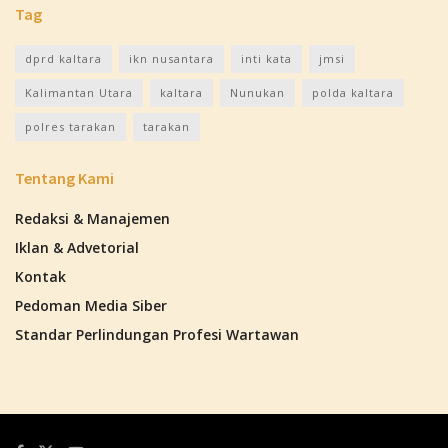
Tag
dprd kaltara
ikn nusantara
inti kata
jmsi
Kalimantan Utara
kaltara
Nunukan
polda kaltara
polres tarakan
tarakan
Tentang Kami
Redaksi & Manajemen
Iklan & Advetorial
Kontak
Pedoman Media Siber
Standar Perlindungan Profesi Wartawan