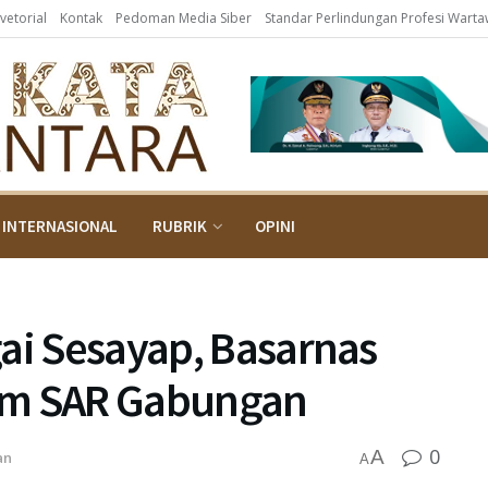
vetorial
Kontak
Pedoman Media Siber
Standar Perlindungan Profesi Wart
INTERNASIONAL
RUBRIK
OPINI
ai Sesayap, Basarnas
im SAR Gabungan
0
A
an
A