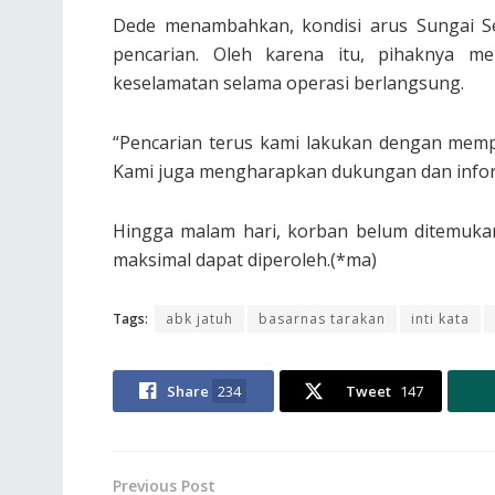
Dede menambahkan, kondisi arus Sungai Se
pencarian. Oleh karena itu, pihaknya 
keselamatan selama operasi berlangsung.
“Pencarian terus kami lakukan dengan memp
Kami juga mengharapkan dukungan dan inform
Hingga malam hari, korban belum ditemukan
maksimal dapat diperoleh.(*ma)
Tags:
abk jatuh
basarnas tarakan
inti kata
Share
234
Tweet
147
Previous Post