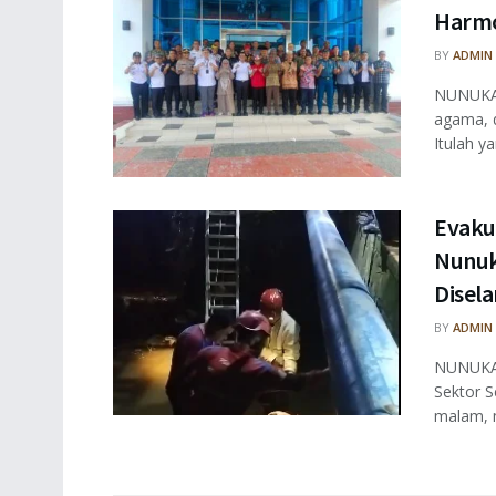
Harmo
BY
ADMIN
NUNUKAN
agama, 
Itulah ya
Evaku
Nunuk
Disel
BY
ADMIN
NUNUKAN
Sektor S
malam, m