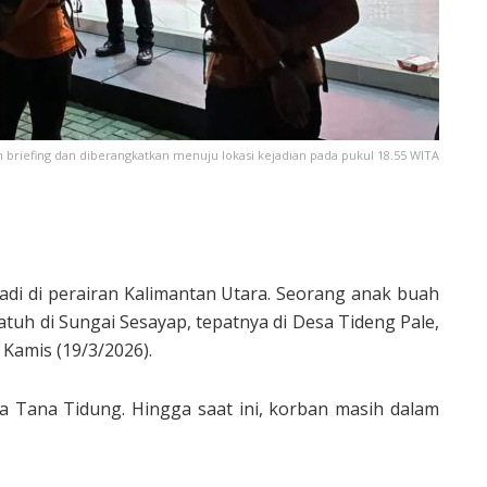
briefing dan diberangkatkan menuju lokasi kejadian pada pukul 18.55 WITA
adi di perairan Kalimantan Utara. Seorang anak buah
atuh di Sungai Sesayap, tepatnya di Desa Tideng Pale,
Kamis (19/3/2026).
a Tana Tidung. Hingga saat ini, korban masih dalam