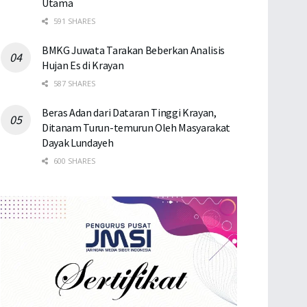
Utama
591 SHARES
BMKG Juwata Tarakan Beberkan Analisis
Hujan Es di Krayan
587 SHARES
Beras Adan dari Dataran Tinggi Krayan,
Ditanam Turun-temurun Oleh Masyarakat
Dayak Lundayeh
600 SHARES