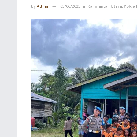
by
Admin
05/06/2025
in
Kalimantan Utara
,
Polda 