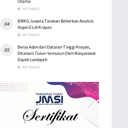
Utama
591 SHARES
BMKG Juwata Tarakan Beberkan Analisis
Hujan Es di Krayan
587 SHARES
Beras Adan dari Dataran Tinggi Krayan,
Ditanam Turun-temurun Oleh Masyarakat
Dayak Lundayeh
600 SHARES