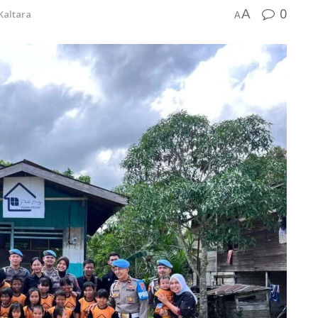
0
A
Kaltara
A