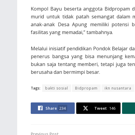
Kompol Bayu beserta anggota Bidpropam dis
murid untuk tidak patah semangat dalam m
anak-anak Desa Apung memiliki potensi b
fasilitas yang memadai,” tambahnya.
Melalui inisiatif pendidikan Pondok Belajar d
penerus bangsa yang bisa menunjang kema
bukan saja tentang memberi, tetapi juga te
berusaha dan bermimpi besar.
Tags:
bakti sosial
Bidpropam
ikn nusantara
Share
234
Tweet
146
Previous Post