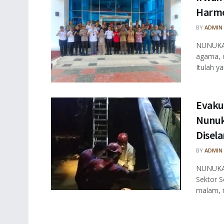
Harmo
BY
ADMIN
NUNUKAN
agama, 
Itulah ya
Evaku
Nunuk
Disel
BY
ADMIN
NUNUKAN
Sektor S
malam, m