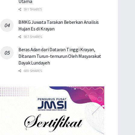
Utama
591 SHARES
BMKG Juwata Tarakan Beberkan Analisis
Hujan Es di Krayan
587 SHARES
Beras Adan dari Dataran Tinggi Krayan,
Ditanam Turun-temurun Oleh Masyarakat
Dayak Lundayeh
600 SHARES