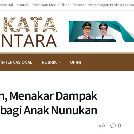
vetorial
Kontak
Pedoman Media Siber
Standar Perlindungan Profesi Wart
INTERNASIONAL
RUBRIK
OPINI
ah, Menakar Dampak
s bagi Anak Nunukan
0
A
A