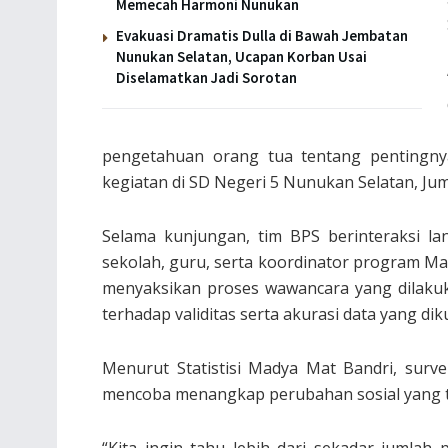
Memecah Harmoni Nunukan
Evakuasi Dramatis Dulla di Bawah Jembatan
Nunukan Selatan, Ucapan Korban Usai
Diselamatkan Jadi Sorotan
pengetahuan orang tua tentang pentingnya
kegiatan di SD Negeri 5 Nunukan Selatan, Jum
Selama kunjungan, tim BPS berinteraksi la
sekolah, guru, serta koordinator program Mak
menyaksikan proses wawancara yang dilaku
terhadap validitas serta akurasi data yang di
Menurut Statistisi Madya Mat Bandri, surv
mencoba menangkap perubahan sosial yang te
“Kita ingin tahu lebih dari sekadar jumla