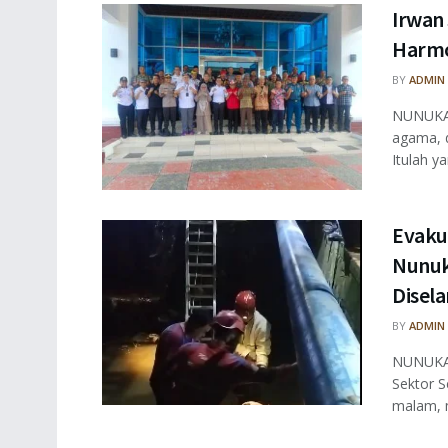
Irwan
Harmo
BY
ADMIN
NUNUKAN
agama, 
Itulah ya
Evaku
Nunuk
Disel
BY
ADMIN
NUNUKAN
Sektor S
malam, m