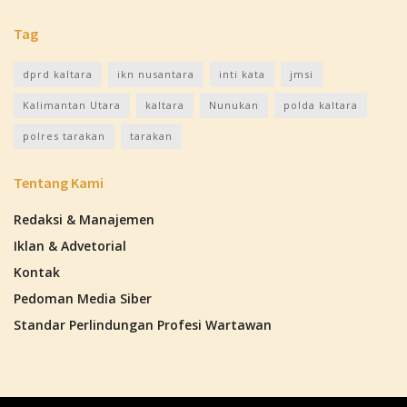
Tag
dprd kaltara
ikn nusantara
inti kata
jmsi
Kalimantan Utara
kaltara
Nunukan
polda kaltara
polres tarakan
tarakan
Tentang Kami
Redaksi & Manajemen
Iklan & Advetorial
Kontak
Pedoman Media Siber
Standar Perlindungan Profesi Wartawan