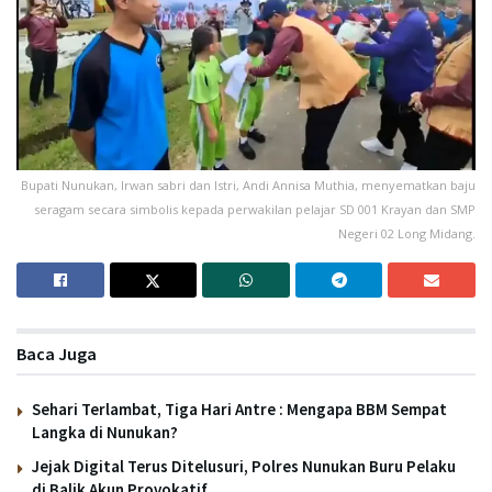
Bupati Nunukan, Irwan sabri dan Istri, Andi Annisa Muthia, menyematkan baju
seragam secara simbolis kepada perwakilan pelajar SD 001 Krayan dan SMP
Negeri 02 Long Midang.
Baca Juga
Sehari Terlambat, Tiga Hari Antre : Mengapa BBM Sempat
Langka di Nunukan?
Jejak Digital Terus Ditelusuri, Polres Nunukan Buru Pelaku
di Balik Akun Provokatif