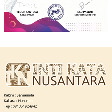
Kaltim : Samarinda
Kaltara : Nunukan
Tep : 081351924942