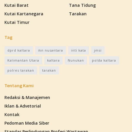
Kutai Barat
Tana Tidung
Kutai Kartanegara
Tarakan
Kutai Timur
Tag
dprd kaltara
ikn nusantara
inti kata
jmsi
Kalimantan Utara
kaltara
Nunukan
polda kaltara
polres tarakan
tarakan
Tentang Kami
Redaksi & Manajemen
Iklan & Advetorial
Kontak
Pedoman Media Siber
Standar Perlindungan Profesi Wartawan