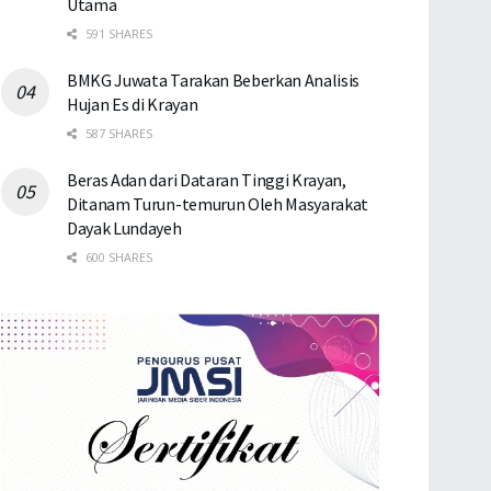
Utama
591 SHARES
BMKG Juwata Tarakan Beberkan Analisis
Hujan Es di Krayan
587 SHARES
Beras Adan dari Dataran Tinggi Krayan,
Ditanam Turun-temurun Oleh Masyarakat
Dayak Lundayeh
600 SHARES