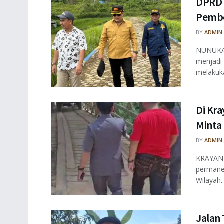
DPRD 
Pembe
BY
ADMIN
NUNUKAN
menjadi
melakuka
Di Kr
Minta
BY
ADMIN
KRAYAN 
permanen
Wilayah..
Jalan