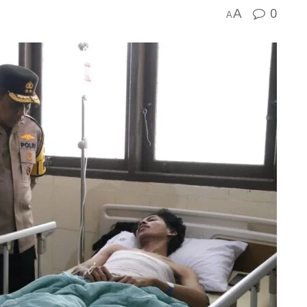
0
A
A