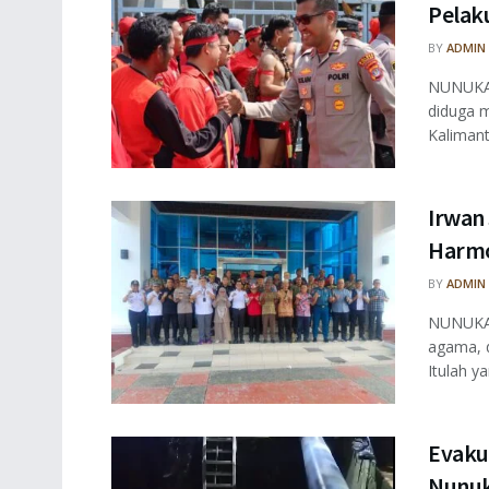
Pelaku
BY
ADMIN
NUNUKAN
diduga m
Kalimant
Irwan
Harmo
BY
ADMIN
NUNUKAN
agama, 
Itulah ya
Evaku
Nunuk