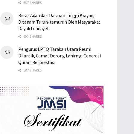
587 SHARES
Beras Adan dari Dataran Tinggi Krayan,
Ditanam Turun-temurun Oleh Masyarakat
Dayak Lundayeh
600 SHARES
Pengurus LPTQ Tarakan Utara Resmi
Dilantik, Camat Dorong Lahirnya Generasi
Qurani Berprestasi
587 SHARES