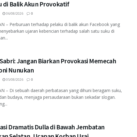
 di Balik Akun Provokatif
06/08/2026
0
 – Perburuan terhadap pelaku di balik akun Facebook yang
enyebarkan ujaran kebencian terhadap salah satu suku di
an...
 Sabri: Jangan Biarkan Provokasi Memecah
ni Nunukan
05/08/2026
0
 – Di sebuah daerah perbatasan yang dihuni beragam suku,
dan budaya, menjaga persaudaraan bukan sekadar slogan.
ng...
asi Dramatis Dulla di Bawah Jembatan
an Selatan, Ucapan Korban Usai