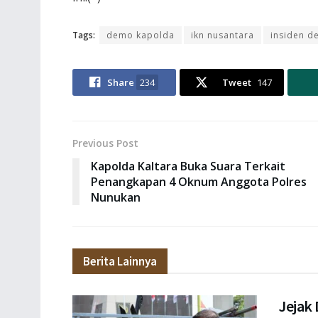
Tags:
demo kapolda
ikn nusantara
insiden 
Share
234
Tweet
147
Previous Post
Kapolda Kaltara Buka Suara Terkait
Penangkapan 4 Oknum Anggota Polres
Nunukan
Berita Lainnya
Jejak 