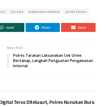
demo
inti kata
mahasiswa terbakar
polda kaltara
Send
Share
Send
Next Post
Polres Tarakan Laksanakan Cek Urine
Bertahap, Langkah Penguatan Pengawasan
Internal
Digital Terus Ditelusuri, Polres Nunukan Buru