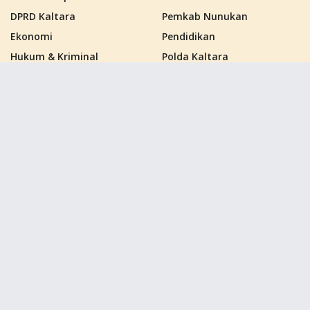
DPRD Kaltara
Pemkab Nunukan
Ekonomi
Pendidikan
Hukum & Kriminal
Polda Kaltara
Kalimantan Barat
Politik
Kalimantan Selatan
Polres Nunukan
Kalimantan Tengah
PPU
Kalimantan Timur
Samarinda
Kalimantan Utara
Sebatik
Kutai Barat
Tana Tidung
Kutai Kartanegara
Tarakan
Kutai Timur
Tag
dprd kaltara
ikn nusantara
inti kata
jmsi
Kalimantan Utara
kaltara
Nunukan
polda kaltara