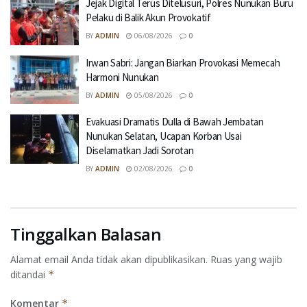
Jejak Digital Terus Ditelusuri, Polres Nunukan Buru
Pelaku di Balik Akun Provokatif
BY
ADMIN
06/08/2026
0
Irwan Sabri: Jangan Biarkan Provokasi Memecah
Harmoni Nunukan
BY
ADMIN
05/08/2026
0
Evakuasi Dramatis Dulla di Bawah Jembatan
Nunukan Selatan, Ucapan Korban Usai
Diselamatkan Jadi Sorotan
BY
ADMIN
02/08/2026
0
Tinggalkan Balasan
Alamat email Anda tidak akan dipublikasikan.
Ruas yang wajib
ditandai
*
Komentar
*