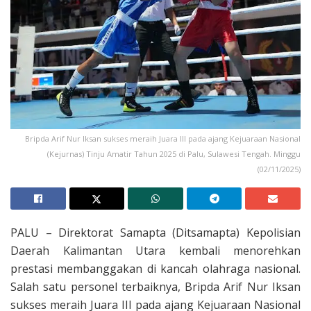
Bripda Arif Nur Iksan sukses meraih Juara III pada ajang Kejuaraan Nasional
(Kejurnas) Tinju Amatir Tahun 2025 di Palu, Sulawesi Tengah. Minggu
(02/11/2025)
PALU – ​Direktorat Samapta (Ditsamapta) Kepolisian
Daerah Kalimantan Utara kembali menorehkan
prestasi membanggakan di kancah olahraga nasional.
Salah satu personel terbaiknya, Bripda Arif Nur Iksan
sukses meraih Juara III pada ajang Kejuaraan Nasional