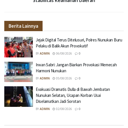
Stabilitas Keamanan Daerah
Berita Lainnya
Jejak Digital Terus Ditelusuri, Polres Nunukan Buru
Pelaku di Balik Akun Provokatif
BY
ADMIN
06/08/2026
0
Irwan Sabri: Jangan Biarkan Provokasi Memecah
Harmoni Nunukan
BY
ADMIN
05/08/2026
0
Evakuasi Dramatis Dulla di Bawah Jembatan
Nunukan Selatan, Ucapan Korban Usai
Diselamatkan Jadi Sorotan
BY
ADMIN
02/08/2026
0