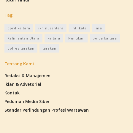
Tag
dprd kaltara
ikn nusantara
inti kata
jmsi
Kalimantan Utara
kaltara
Nunukan
polda kaltara
polres tarakan
tarakan
Tentang Kami
Redaksi & Manajemen
Iklan & Advetorial
Kontak
Pedoman Media Siber
Standar Perlindungan Profesi Wartawan