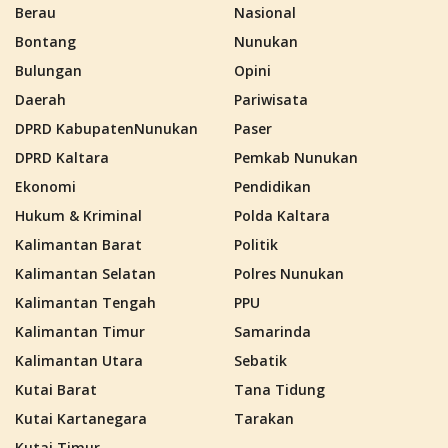
Berau
Nasional
Bontang
Nunukan
Bulungan
Opini
Daerah
Pariwisata
DPRD KabupatenNunukan
Paser
DPRD Kaltara
Pemkab Nunukan
Ekonomi
Pendidikan
Hukum & Kriminal
Polda Kaltara
Kalimantan Barat
Politik
Kalimantan Selatan
Polres Nunukan
Kalimantan Tengah
PPU
Kalimantan Timur
Samarinda
Kalimantan Utara
Sebatik
Kutai Barat
Tana Tidung
Kutai Kartanegara
Tarakan
Kutai Timur