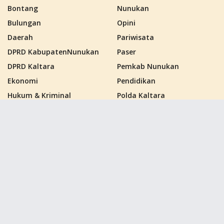
Bontang
Nunukan
Bulungan
Opini
Daerah
Pariwisata
DPRD KabupatenNunukan
Paser
DPRD Kaltara
Pemkab Nunukan
Ekonomi
Pendidikan
Hukum & Kriminal
Polda Kaltara
Kalimantan Barat
Politik
Kalimantan Selatan
Polres Nunukan
Kalimantan Tengah
PPU
Kalimantan Timur
Samarinda
Kalimantan Utara
Sebatik
Kutai Barat
Tana Tidung
Kutai Kartanegara
Tarakan
Kutai Timur